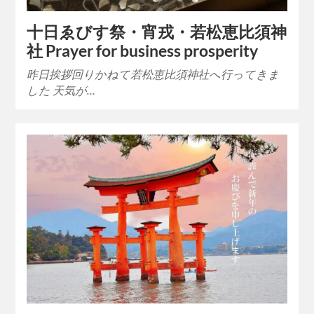
十日ゑびす祭・宵戎・若松恵比須神
社 Prayer for business prosperity
昨日挨拶回りかねて若松恵比須神社へ行ってきま
した 天気が…